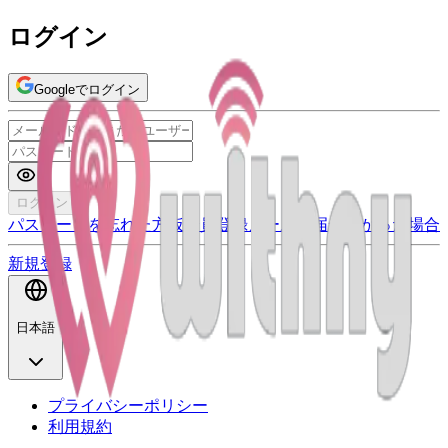
ログイン
Googleでログイン
ログイン
パスワードを忘れた方
仮会員登録メールが届かなかった場合
新規登録
日本語
プライバシーポリシー
利用規約