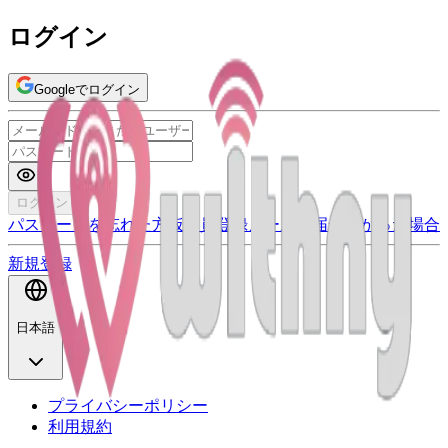
ログイン
Googleでログイン
ログイン
パスワードを忘れた方
仮会員登録メールが届かなかった場合
新規登録
日本語
プライバシーポリシー
利用規約