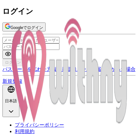
ログイン
Googleでログイン
ログイン
パスワードを忘れた方
仮会員登録メールが届かなかった場合
新規登録
日本語
プライバシーポリシー
利用規約