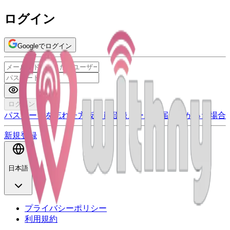
ログイン
Googleでログイン
ログイン
パスワードを忘れた方
仮会員登録メールが届かなかった場合
新規登録
日本語
プライバシーポリシー
利用規約